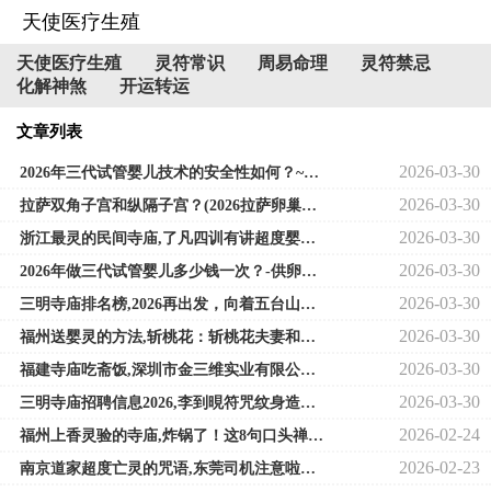
天使医疗生殖
天使医疗生殖
灵符常识
周易命理
灵符禁忌
化解神煞
开运转运
文章列表
2026-03-30
2026年三代试管婴儿技术的安全性如何？~借卵代生价格表
2026-03-30
拉萨双角子宫和纵隔子宫？(2026拉萨卵巢早衰做试管成功率因素分析)~专业供卵代生
2026-03-30
浙江最灵的民间寺庙,了凡四训有讲超度婴灵的吗
2026-03-30
2026年做三代试管婴儿多少钱一次？-供卵代怀咨询
2026-03-30
三明寺庙排名榜,2026再出发，向着五台山，奔赴人生的下一场修行
2026-03-30
福州送婴灵的方法,斩桃花：斩桃花夫妻和合术和好,斩桃花法事成功率高吗
2026-03-30
福建寺庙吃斋饭,深圳市金三维实业有限公司取得不锈钢底盖抛光粗糙度检测相
2026-03-30
三明寺庙招聘信息2026,李到晛符咒纹身造型超吸睛！回顾男神最佳影视角色
2026-02-24
福州上香灵验的寺庙,炸锅了！这8句口头禅竟能养出抗挫力翻倍 2000个家庭实验
2026-02-23
南京道家超度亡灵的咒语,东莞司机注意啦！好多车主在这里超速被扣12分！