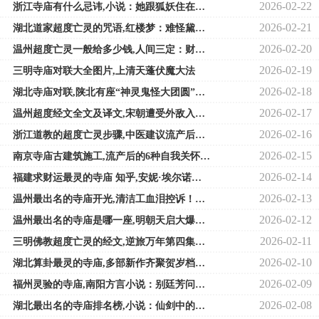
2026-02-22
浙江寺庙有什么忌讳,小说：她跟狐妖住在一起，容貌竟变得越来越美，好友怀
2026-02-21
湖北道家超度亡灵的咒语,红楼梦：难怪黛玉与宝玉无法修成正果，你看黛玉前
2026-02-20
温州超度亡灵一般给多少钱,人间三定：财禄、饮食、福泽皆有因果
2026-02-19
三明寺庙对联大全图片,上清天蓬伏魔大法
2026-02-18
湖北寺庙对联,陕北有座“神灵鬼怪大团圆”的寺院
2026-02-17
温州超度经文全文及译文,宋朝遭受外敌入侵时百姓为何以死殉国？从生老病死
2026-02-16
浙江道教的超度亡灵步骤,中医建议流产后这样做，帮你恢复如初
2026-02-15
南京寺庙古建筑施工,流产后的6种自我关怀方式
2026-02-14
福建求财运最灵的寺庙 知乎,安妮·埃尔诺，今年的诺贝尔文学奖为何颁给她？
2026-02-13
温州最出名的寺庙开光,清洁工血泪控诉！李家300万请高僧，却不肯付我们200块
2026-02-12
温州最出名的寺庙是哪一座,明朝天启大爆炸出现蘑菇云，数万死者一丝不挂，
2026-02-11
三明佛教超度亡灵的经文,逆旅万年第四集《玉牒浮沉录》第三章铁券丹书映血
2026-02-10
湖北算卦最灵的寺庙,多部新作齐聚贺岁档：高分港片《破·地狱》演绎“人生大
2026-02-09
福州灵验的寺庙,南阳方言小说：别廷芳问刘镇华的茅台为啥装在黑瓦罐里？
2026-02-08
湖北最出名的寺庙排名榜,小说：仙剑中的恋爱脑到底有多可怕！